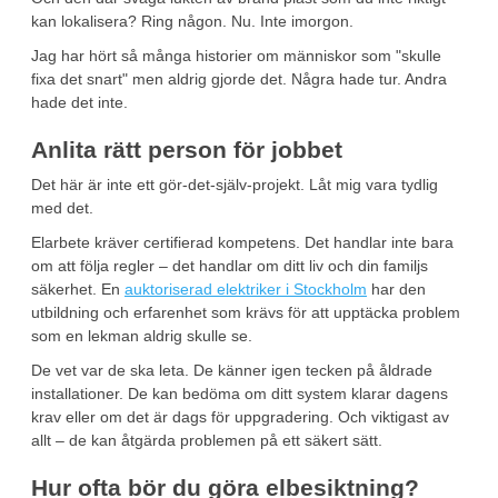
kan lokalisera? Ring någon. Nu. Inte imorgon.
Jag har hört så många historier om människor som "skulle
fixa det snart" men aldrig gjorde det. Några hade tur. Andra
hade det inte.
Anlita rätt person för jobbet
Det här är inte ett gör-det-själv-projekt. Låt mig vara tydlig
med det.
Elarbete kräver certifierad kompetens. Det handlar inte bara
om att följa regler – det handlar om ditt liv och din familjs
säkerhet. En
auktoriserad elektriker i Stockholm
har den
utbildning och erfarenhet som krävs för att upptäcka problem
som en lekman aldrig skulle se.
De vet var de ska leta. De känner igen tecken på åldrade
installationer. De kan bedöma om ditt system klarar dagens
krav eller om det är dags för uppgradering. Och viktigast av
allt – de kan åtgärda problemen på ett säkert sätt.
Hur ofta bör du göra elbesiktning?