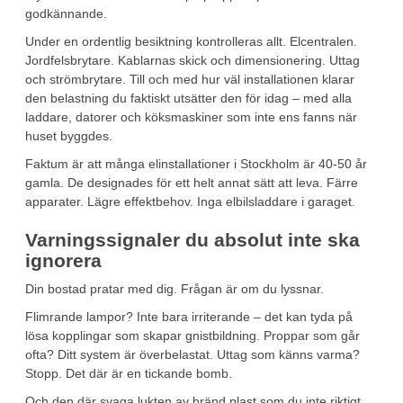
godkännande.
Under en ordentlig besiktning kontrolleras allt. Elcentralen.
Jordfelsbrytare. Kablarnas skick och dimensionering. Uttag
och strömbrytare. Till och med hur väl installationen klarar
den belastning du faktiskt utsätter den för idag – med alla
laddare, datorer och köksmaskiner som inte ens fanns när
huset byggdes.
Faktum är att många elinstallationer i Stockholm är 40-50 år
gamla. De designades för ett helt annat sätt att leva. Färre
apparater. Lägre effektbehov. Inga elbilsladdare i garaget.
Varningssignaler du absolut inte ska
ignorera
Din bostad pratar med dig. Frågan är om du lyssnar.
Flimrande lampor? Inte bara irriterande – det kan tyda på
lösa kopplingar som skapar gnistbildning. Proppar som går
ofta? Ditt system är överbelastat. Uttag som känns varma?
Stopp. Det där är en tickande bomb.
Och den där svaga lukten av bränd plast som du inte riktigt