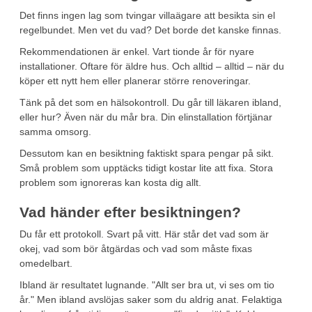
Det finns ingen lag som tvingar villaägare att besikta sin el
regelbundet. Men vet du vad? Det borde det kanske finnas.
Rekommendationen är enkel. Vart tionde år för nyare
installationer. Oftare för äldre hus. Och alltid – alltid – när du
köper ett nytt hem eller planerar större renoveringar.
Tänk på det som en hälsokontroll. Du går till läkaren ibland,
eller hur? Även när du mår bra. Din elinstallation förtjänar
samma omsorg.
Dessutom kan en besiktning faktiskt spara pengar på sikt.
Små problem som upptäcks tidigt kostar lite att fixa. Stora
problem som ignoreras kan kosta dig allt.
Vad händer efter besiktningen?
Du får ett protokoll. Svart på vitt. Här står det vad som är
okej, vad som bör åtgärdas och vad som måste fixas
omedelbart.
Ibland är resultatet lugnande. "Allt ser bra ut, vi ses om tio
år." Men ibland avslöjas saker som du aldrig anat. Felaktiga