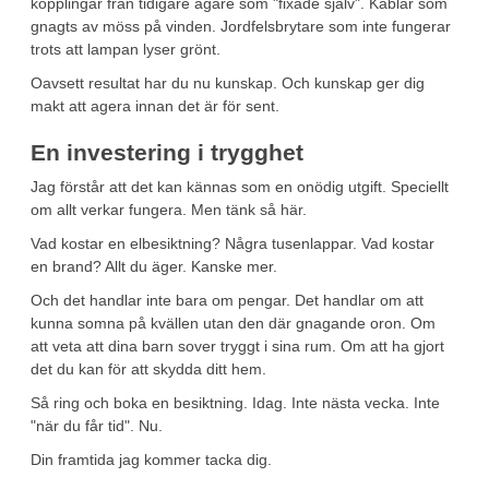
kopplingar från tidigare ägare som "fixade själv". Kablar som
gnagts av möss på vinden. Jordfelsbrytare som inte fungerar
trots att lampan lyser grönt.
Oavsett resultat har du nu kunskap. Och kunskap ger dig
makt att agera innan det är för sent.
En investering i trygghet
Jag förstår att det kan kännas som en onödig utgift. Speciellt
om allt verkar fungera. Men tänk så här.
Vad kostar en elbesiktning? Några tusenlappar. Vad kostar
en brand? Allt du äger. Kanske mer.
Och det handlar inte bara om pengar. Det handlar om att
kunna somna på kvällen utan den där gnagande oron. Om
att veta att dina barn sover tryggt i sina rum. Om att ha gjort
det du kan för att skydda ditt hem.
Så ring och boka en besiktning. Idag. Inte nästa vecka. Inte
"när du får tid". Nu.
Din framtida jag kommer tacka dig.