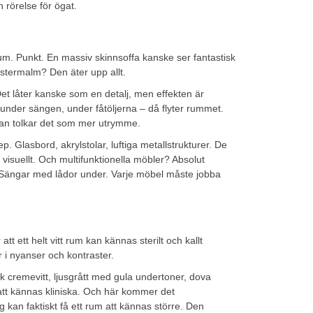
 rörelse för ögat.
. Punkt. En massiv skinnsoffa kanske ser fantastisk
Östermalm? Den äter upp allt.
Det låter kanske som en detalj, men effekten är
under sängen, under fåtöljerna – då flyter rummet.
nan tolkar det som mer utrymme.
p. Glasbord, akrylstolar, luftiga metallstrukturer. De
r visuellt. Och multifunktionella möbler? Absolut
 Sängar med lådor under. Varje möbel måste jobba
att ett helt vitt rum kan kännas sterilt och kallt
 i nyanser och kontraster.
 cremevitt, ljusgrått med gula undertoner, dova
 att kännas kliniska. Och här kommer det
 kan faktiskt få ett rum att kännas större. Den