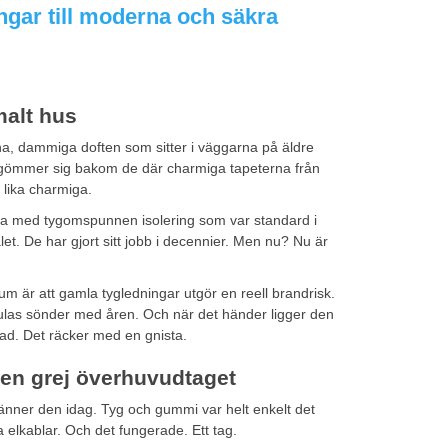
ngar till moderna och säkra
malt hus
na, dammiga doften som sitter i väggarna på äldre
a gömmer sig bakom de där charmiga tapeterna från
 lika charmiga.
na med tygomspunnen isolering som var standard i
et. De har gjort sitt jobb i decennier. Men nu? Nu är
um är att gamla tygledningar utgör en reell brandrisk.
mulas sönder med åren. Och när det händer ligger den
ad. Det räcker med en gnista.
 en grej överhuvudtaget
känner den idag. Tyg och gummi var helt enkelt det
ra elkablar. Och det fungerade. Ett tag.