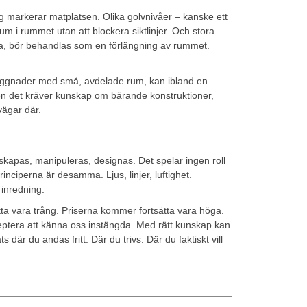
ng markerar matplatsen. Olika golvnivåer – kanske ett
m i rummet utan att blockera siktlinjer. Och stora
na, bör behandlas som en förlängning av rummet.
byggnader med små, avdelade rum, kan ibland en
en det kräver kunskap om bärande konstruktioner,
vägar där.
kapas, manipuleras, designas. Det spelar ingen roll
inciperna är desamma. Ljus, linjer, luftighet.
 inredning.
ta vara trång. Priserna kommer fortsätta vara höga.
ceptera att känna oss instängda. Med rätt kunskap kan
 där du andas fritt. Där du trivs. Där du faktiskt vill