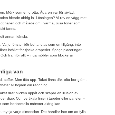
. Mörk som en grotta. Ägaren var förtvivlad.
olen hittade aldrig in. Lösningen? Vi rev en vägg mot
i mot hallen och målade om i varma, ljusa toner som
iskt fanns.
elt annan känsla.
er. Varje fönster bör behandlas som en tillgång, inte
er istället för tjocka draperier. Spegelplaceringar
. Och framför allt – inga möbler som blockerar
mliga vän
d, soffor. Men titta upp. Taket finns där, ofta bortglömt
enheter är höjden din räddning.
aket drar blicken uppåt och skapar en illusion av
r djup. Och vertikala linjer i tapeter eller paneler –
tt som horisontella mönster aldrig kan.
 utnyttja varje dimension. Det handlar inte om att fylla