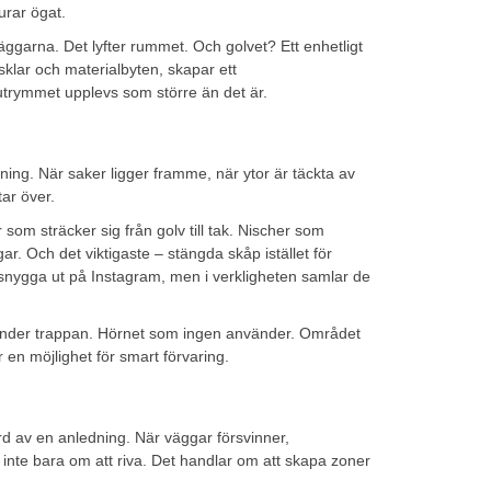
urar ögat.
väggarna. Det lyfter rummet. Och golvet? Ett enhetligt
klar och materialbyten, skapar ett
rymmet upplevs som större än det är.
anning. När saker ligger framme, när ytor är täckta av
tar över.
som sträcker sig från golv till tak. Nischer som
gar. Och det viktigaste – stängda skåp istället för
 snygga ut på Instagram, men i verkligheten samlar de
under trappan. Hörnet som ingen använder. Området
 en möjlighet för smart förvaring.
rd av en anledning. När väggar försvinner,
nte bara om att riva. Det handlar om att skapa zoner