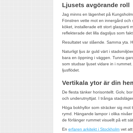
Ljusets avgörande roll
Jag minns en lägenhet på Kungsholmen
Fönstren vette mot en innergård och s
köket, installerade ett stort glaspart
reflekterade det lilla dagsljus som fakt
Resultatet var slående. Samma yta. H
Naturligt ljus är guld värt i stadsmiljö
bara en öppning i väggen. Tunna gardin
som studsar ljuset vidare in i rummet
ljusflödet.
Vertikala ytor är din he
De flesta tänker horisontellt. Golv, bor
och underutnyttjat. I trånga stadsläg
Höga bokhyllor som sträcker sig mot t
rymd. Hängande lampor i olika nivåer ge
de förlänger rummet visuellt på ett sä
En
erfaren arkitekt i Stockholm
vet att