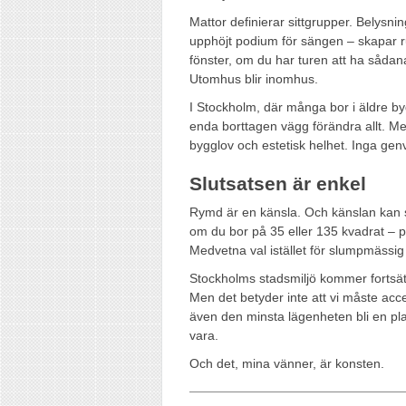
Mattor definierar sittgrupper. Belysni
upphöjt podium för sängen – skapar ru
fönster, om du har turen att ha såda
Utomhus blir inomhus.
I Stockholm, där många bor i äldre 
enda borttagen vägg förändra allt. M
bygglov och estetisk helhet. Inga gen
Slutsatsen är enkel
Rymd är en känsla. Och känslan kan s
om du bor på 35 eller 135 kvadrat – pr
Medvetna val istället för slumpmässig
Stockholms stadsmiljö kommer fortsät
Men det betyder inte att vi måste ac
även den minsta lägenheten bli en plats
vara.
Och det, mina vänner, är konsten.