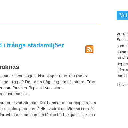
Vä
Välko
Solblo
 i trånga stadsmiljöer
som ha
solpar
att vi
hoppas
 räknas
inform
 kommer utmaningen. Hur skapar man känslan av
marki
ränger sig på? Det är en fråga jag hör allt oftare. Från
Trevli
jer som försöker få plats i Vasastans
s med samma sak.
ara om kvadratmeter. Det handlar om perception, om
 skicklig designer kan få 45 kvadrat att kännas som 70.
arenhet och en djup förståelse för hur ljus, linjer och