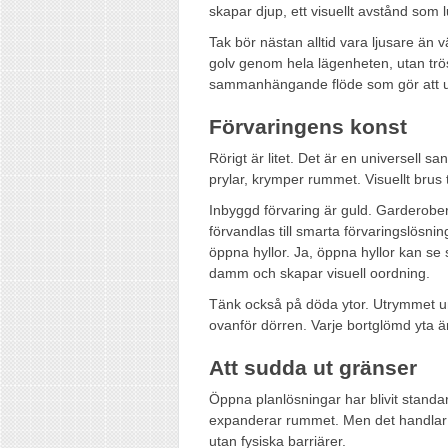
skapar djup, ett visuellt avstånd som l
Tak bör nästan alltid vara ljusare än 
golv genom hela lägenheten, utan trös
sammanhängande flöde som gör att ut
Förvaringens konst
Rörigt är litet. Det är en universell s
prylar, krymper rummet. Visuellt brus 
Inbyggd förvaring är guld. Garderober 
förvandlas till smarta förvaringslösnin
öppna hyllor. Ja, öppna hyllor kan se
damm och skapar visuell oordning.
Tänk också på döda ytor. Utrymmet 
ovanför dörren. Varje bortglömd yta är
Att sudda ut gränser
Öppna planlösningar har blivit standa
expanderar rummet. Men det handlar i
utan fysiska barriärer.