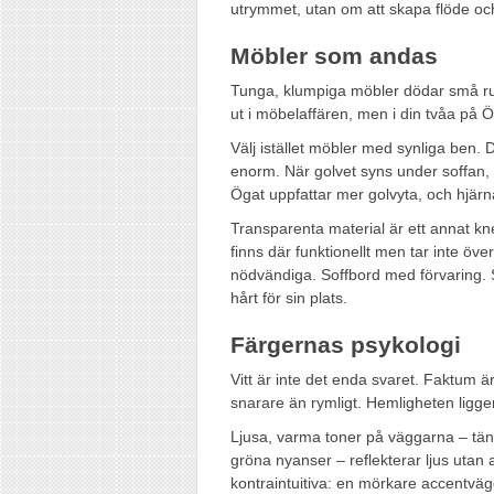
utrymmet, utan om att skapa flöde och
Möbler som andas
Tunga, klumpiga möbler dödar små rum
ut i möbelaffären, men i din tvåa på 
Välj istället möbler med synliga ben. 
enorm. När golvet syns under soffan, 
Ögat uppfattar mer golvyta, och hjär
Transparenta material är ett annat kne
finns där funktionellt men tar inte öve
nödvändiga. Soffbord med förvaring.
hårt för sin plats.
Färgernas psykologi
Vitt är inte det enda svaret. Faktum är 
snarare än rymligt. Hemligheten ligger
Ljusa, varma toner på väggarna – tänk
gröna nyanser – reflekterar ljus utan
kontraintuitiva: en mörkare accentvägg