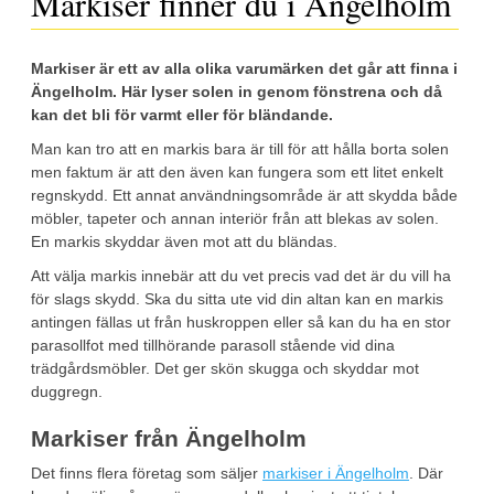
Markiser finner du i Ängelholm
Markiser är ett av alla olika varumärken det går att finna i
Ängelholm. Här lyser solen in genom fönstrena och då
kan det bli för varmt eller för bländande.
Man kan tro att en markis bara är till för att hålla borta solen
men faktum är att den även kan fungera som ett litet enkelt
regnskydd. Ett annat användningsområde är att skydda både
möbler, tapeter och annan interiör från att blekas av solen.
En markis skyddar även mot att du bländas.
Att välja markis innebär att du vet precis vad det är du vill ha
för slags skydd. Ska du sitta ute vid din altan kan en markis
antingen fällas ut från huskroppen eller så kan du ha en stor
parasollfot med tillhörande parasoll stående vid dina
trädgårdsmöbler. Det ger skön skugga och skyddar mot
duggregn.
Markiser från Ängelholm
Det finns flera företag som säljer
markiser i Ängelholm
. Där