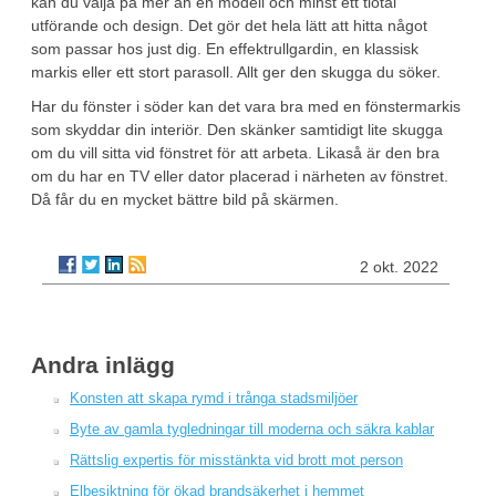
kan du välja på mer än en modell och minst ett tiotal
utförande och design. Det gör det hela lätt att hitta något
som passar hos just dig. En effektrullgardin, en klassisk
markis eller ett stort parasoll. Allt ger den skugga du söker.
Har du fönster i söder kan det vara bra med en fönstermarkis
som skyddar din interiör. Den skänker samtidigt lite skugga
om du vill sitta vid fönstret för att arbeta. Likaså är den bra
om du har en TV eller dator placerad i närheten av fönstret.
Då får du en mycket bättre bild på skärmen.
2 okt. 2022
Andra inlägg
Konsten att skapa rymd i trånga stadsmiljöer
Byte av gamla tygledningar till moderna och säkra kablar
Rättslig expertis för misstänkta vid brott mot person
Elbesiktning för ökad brandsäkerhet i hemmet