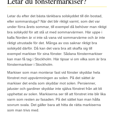
Letar du fönstermarkiser?
Letar du efter det bästa tänkbara solskyddet till din bostad,
eller sommarstuga? När det blir riktigt varmt, som det var
under förra årets sommar, till exempel då behöver man riktigt
bra solskydd för att stå ut med sommarvärmen. Här uppe i
kalla Norden är vi inte så vana vid sommarvärme och är inte
riktigt utrustade för det. Många av oss saknar riktigt bra
solskydd därför. Då kan det vara bra att skaffa sig till
exempel markiser för sina fönster. Sådana fönstermarkiser
kan man få tag i Stockholm. Här tipsar vi om vilka som är bra
fönstermarkiser i Stockholm.
Markiser som man monterar fast vid fönster skyddar hela
fönstret mot uppvärmningen av solen. På det sättet är
markiser det enda som skyddar mot solen. Persienner,
jalusier och gardiner skyddar inte själva fönstret från att bli
upphettat av solen. Markiserna ser till att fönstret inte blir lika
varm som resten av fasaden. På det sättet kan man hålla
sovrum svala. Det gäller bara att hitta de rätta markiserna
som man trivs med.